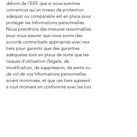
dehors de l’EEE que si nous sommes
convaincus qu’un niveau de protection
adéquat ou comparable est en place pour
protéger les Informations personnelles.
Nous prendrons des mesures raisonnables
pour nous assurer que nous avons des
accords contractuels appropriés avec nos
tiers pour garantir que des garanties
adéquates sont en place de sorte que les
risques d’utilisation illégale, de
modification, de suppression, de perte ou
de vol de vos Informations personnelles
soient minimisés, et que ces tiers agissent
à tout moment en conformité avec les lois
applicables.
Modifications ou mises à jour de la
Politique de confidentialité
Nous pouvons réviser cette politique de
confidentialité à chaque fois que
nécessaire, à notre seule discrétion, et la
version la plus récente sera toujours