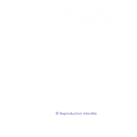
Prestations de débarras, démolition
logistique réemploi, peinture,
nettoyage, blanchisserie, maraîcha
et entretien d’espaces verts
© Reproduction interdite