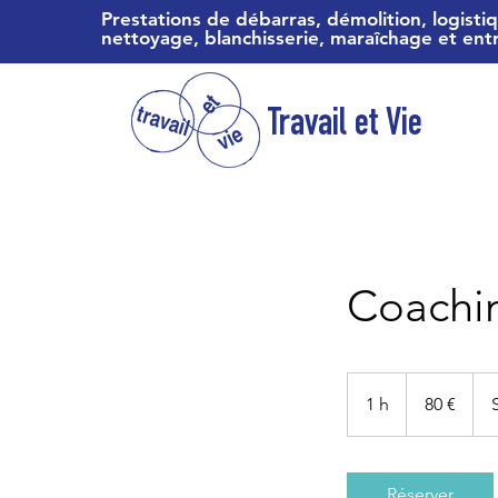
Prestations de débarras, démolition, logisti
nettoyage, blanchisserie, maraîchage et ent
Travail et Vie
Coachi
80
euros
1 h
1
80 €
Réserver